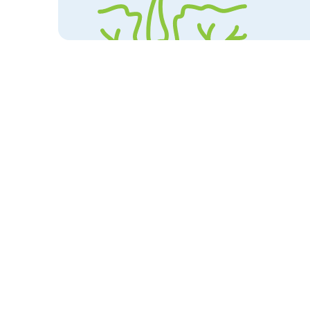
Produits par symptôme
Abcès

Ki
Acné

Ki
$ 