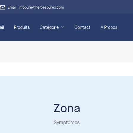

Email: infopure@herbespures.com
il
Produits
Catégorie
Contact
À Propos

Zona
Symptômes