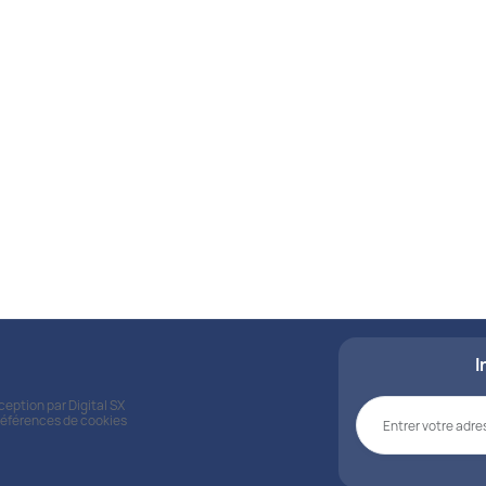
Nos kits
Découvrez nos kits s
pour répondre à vos be
matière de santé.
Voir tous les kits
I
nception par
Digital SX
références de cookies