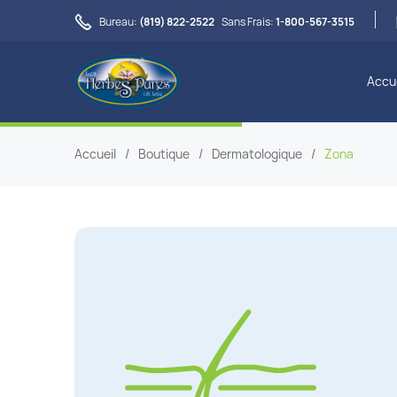

Bureau:
(819) 822-2522
Sans Frais:
1-800-567-3515
Accue
Accueil
/
Boutique
/
Dermatologique
/
Zona