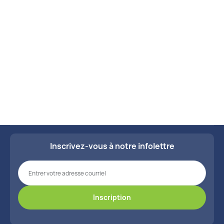
Pied d'athlète

spécifiques en matière de santé.
Plaies & blessures

Voir tous les kits
Psoriasis

Renforcer la peau

Rides

Séborrhée

Inscrivez-vous à notre infolettre
Soins externe de la peau

Taches brunâtres

Taches de naissance

Taches de rousseur
