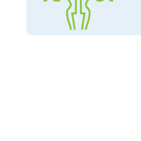
Produits par symptôme
Abcès aux seins
