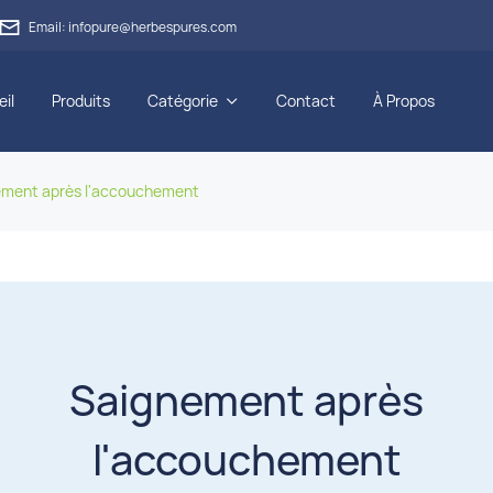

Email: infopure@herbespures.com
il
Produits
Catégorie
Contact
À Propos

ement après l'accouchement
Saignement après
l'accouchement