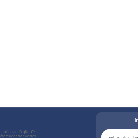
Nos kits
Découvrez nos kits s
pour répondre à vos be
matière de santé.
Voir tous les kits
I
nception par
Digital SX
références de cookies