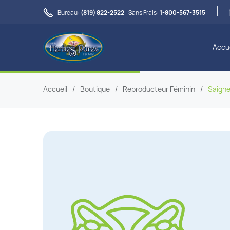

Bureau:
(819) 822-2522
Sans Frais:
1-800-567-3515
Accue
Accueil
/
Boutique
/
Reproducteur Féminin
/
Saign