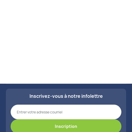
conçus pour répondre à vos besoins
Mamelons douloureux

spécifiques en matière de santé.
Ménopause

Voir tous les kits
Menstruations abondantes

Nausées (grossesse)

Polypes vaginaux

Prévenir la formation de caillots

Inscrivez-vous à notre infolettre
Prolapsus (descente de l'utérus, vagin ou rectum)

Puberté

Régulariser le cycle menstruel
