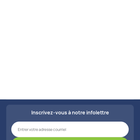
Fièvre typhoïde

Découvrez nos kits soigneusement
conçus pour répondre à vos besoins
Ganglions & vaisseaux lymphatiques

spécifiques en matière de santé.
Herpès

Voir tous les kits
Infection

Infection à la levure (candida albican)

Lèpre

Leucémie

Inscrivez-vous à notre infolettre
Maladie de hodgkins

Maladies contagieuses
