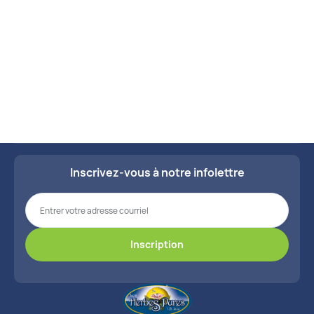
Herpès

Voir tous les kits
Infection

Infection à la levure (candida albican)

Lèpre

Leucémie

Inscrivez-vous à notre infolettre
Maladie de hodgkins

Maladies contagieuses

Maladies infantiles

Méningite

Mites (teignes)
