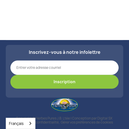
Tonique pour le muscle cardiaque

Tonique pour le sang

Varices & hémorroïdes

Inscrivez-vous à notre infolettre
Veines faibles

Copyright © Herbes Pures J.B. Ltée | Conception par
Digital SX
Politique de confidentialité
,
Gérer vos préférences de cookies
Français