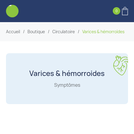
0
Accueil
/
Boutique
/
Circulatoire
/
Varices & hémorroïdes
Varices & hémorroïdes
Symptômes