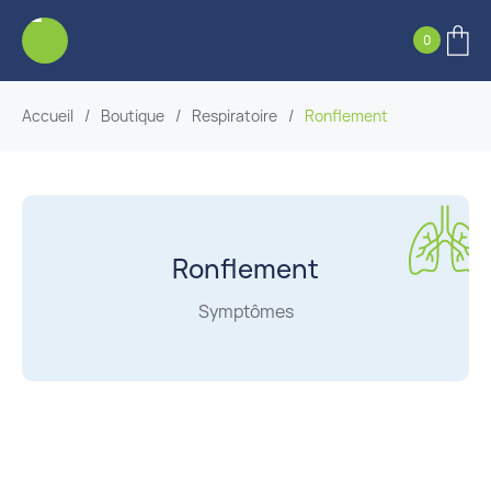
0
Accueil
/
Boutique
/
Respiratoire
/
Ronflement
Ronflement
Symptômes