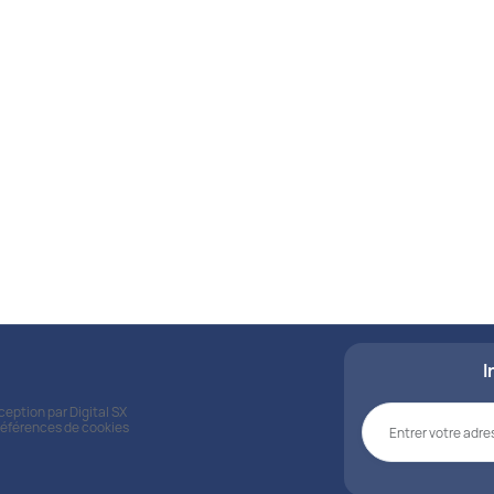
Nos kits
Découvrez nos kits s
pour répondre à vos be
matière de santé.
Voir tous les kits
I
nception par
Digital SX
références de cookies