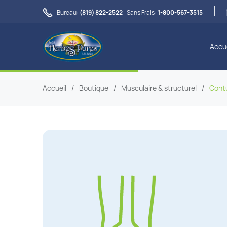

Bureau:
(819) 822-2522
Sans Frais:
1-800-567-3515
Accue
Accueil
/
Boutique
/
Musculaire & structurel
/
Cont