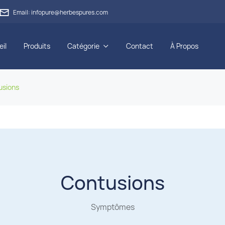

Email: infopure@herbespures.com
il
Produits
Catégorie
Contact
À Propos

usions
Contusions
Symptômes