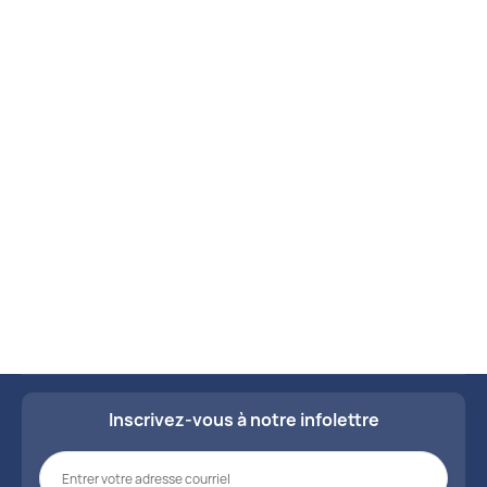
Nos kits
Régénération du système nerveux

Découvrez nos kits soigneusement
conçus pour répondre à vos besoins
Remettre en état & renforcer les nerfs

spécifiques en matière de santé.
Résistance

Voir tous les kits
Sclérose en plaques

Sédatif (calmer les nerfs)

Stimulant cérébral

Stress

Inscrivez-vous à notre infolettre
Surmenage cérébral

Système nerveux autonome
