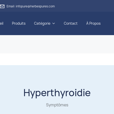

Email: infopure@herbespures.com
il
Produits
Catégorie
Contact
À Propos

Hyperthyroïdie
Symptômes