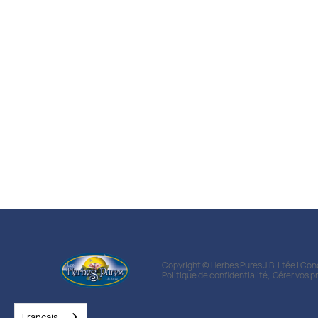
Extrait de plante liquide
pur à 100%
Des produits naturels conçus pour la vie
d'aujourd'hui !
Voir les produits
Copyright © Herbes Pures J.B. Ltée | Co
Politique de confidentialité
,
Gérer vos p
Français