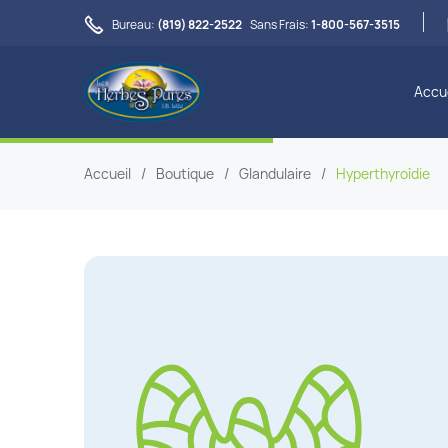

Bureau:
(819) 822-2522
Sans Frais:
1-800-567-3515
Accue
Accueil
/
Boutique
/
Glandulaire
/
Hyperthyroïdie