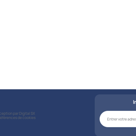
Nos kits
Découvrez nos kits s
pour répondre à vos be
matière de santé.
Voir tous les kits
I
nception par
Digital SX
références de cookies