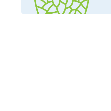
Produits par symptôme
Glande hypertrophiées

F
Glande pinéale

Ci
$ 