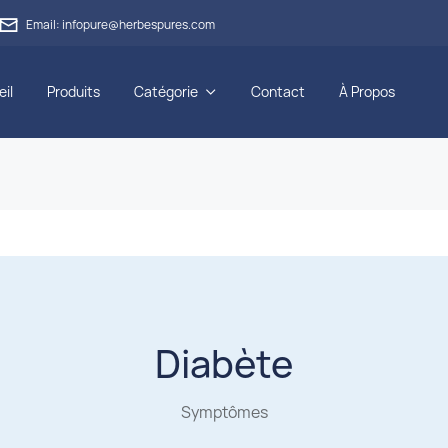

Email: infopure@herbespures.com
il
Produits
Catégorie
Contact
À Propos

Diabète
Symptômes