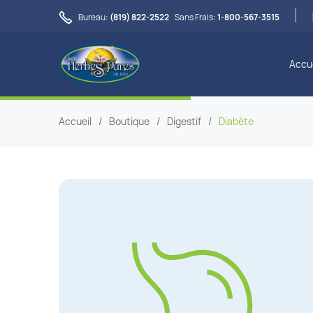

Bureau:
(819) 822-2522
Sans Frais:
1-800-567-3515
Accue
Accueil
/
Boutique
/
Digestif
/
Diabète