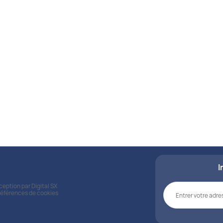
Nos kits
Découvrez nos kits s
pour répondre à vos be
matière de santé.
Voir tous les kits
I
nception par
Digital SX
références de cookies